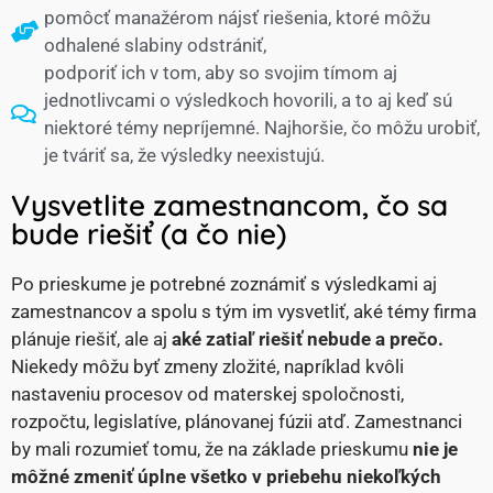
pomôcť manažérom nájsť riešenia, ktoré môžu
odhalené slabiny odstrániť,
podporiť ich v tom, aby so svojim tímom aj
jednotlivcami o výsledkoch hovorili, a to aj keď sú
niektoré témy nepríjemné. Najhoršie, čo môžu urobiť,
je tváriť sa, že výsledky neexistujú.
Vysvetlite zamestnancom, čo sa
bude riešiť (a čo nie)
Po prieskume je potrebné zoznámiť s výsledkami aj
zamestnancov a spolu s tým im vysvetliť, aké témy firma
plánuje riešiť, ale aj
aké zatiaľ riešiť nebude a prečo.
Niekedy môžu byť zmeny zložité, napríklad kvôli
nastaveniu procesov od materskej spoločnosti,
rozpočtu, legislatíve, plánovanej fúzii atď. Zamestnanci
by mali rozumieť tomu, že na základe prieskumu
nie je
môžné zmeniť úplne všetko v priebehu niekoľkých