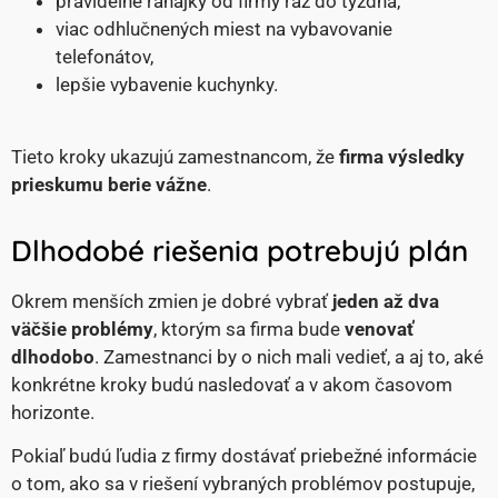
pravidelné raňajky od firmy raz do týždňa,
viac odhlučnených miest na vybavovanie
telefonátov,
lepšie vybavenie kuchynky.
Tieto kroky ukazujú zamestnancom, že
firma výsledky
prieskumu berie vážne
.
Dlhodobé riešenia potrebujú plán
Okrem menších zmien je dobré vybrať
jeden až dva
väčšie problémy
, ktorým sa firma bude
venovať
dlhodobo
. Zamestnanci by o nich mali vedieť, a aj to, aké
konkrétne kroky budú nasledovať a v akom časovom
horizonte.
Pokiaľ budú ľudia z firmy dostávať priebežné informácie
o tom, ako sa v riešení vybraných problémov postupuje,