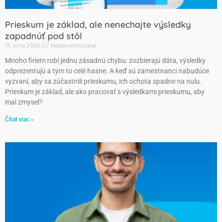
Prieskum je základ, ale nenechajte výsledky
zapadnúť pod stôl
15. júna 2026
Nekomentované
Mnoho firiem robí jednu zásadnú chybu: zozbierajú dáta, výsledky
odprezentujú a tým to celé hasne. A keď sú zamestnanci nabudúce
vyzvaní, aby sa zúčastnili prieskumu, ich ochota spadne na nulu.
Prieskum je základ, ale ako pracovať s výsledkami prieskumu, aby
mal zmysel?
Čítať viac »