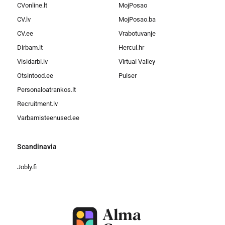
CVonline.lt
MojPosao
CV.lv
MojPosao.ba
CV.ee
Vrabotuvanje
Dirbam.lt
Hercul.hr
Visidarbi.lv
Virtual Valley
Otsintood.ee
Pulser
Personaloatrankos.lt
Recruitment.lv
Varbamisteenused.ee
Scandinavia
Jobly.fi