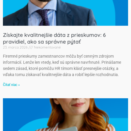
Získajte kvalitnejšie dáta z prieskumov: 6
pravidiel, ako sa správne pýtať
23. marca 2026
Nekomentované
Firemné prieskumy zamestnancov môžu byť cenným zdrojom
informácií. Lenže len vtedy, keď sú správne navrhnuté. Prinášame
sedem zásad, ktoré pomôžu HR tímom klásť presnejšie otázky, a
vďaka tomu získavať kvalitnejšie dáta a robiť lepšie rozhodnutia.
Čítať viac »