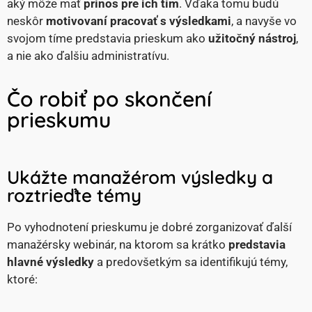
aký môže mať
prínos pre ich tím
. Vďaka tomu budú
neskôr
motivovaní pracovať s výsledkami
, a navyše vo
svojom tíme predstavia prieskum ako
užitočný nástroj
,
a nie ako ďalšiu administratívu.
Čo robiť po skončení
prieskumu
Ukážte manažérom výsledky a
roztrieďte témy
Po vyhodnotení prieskumu je dobré zorganizovať ďalší
manažérsky webinár, na ktorom sa krátko
predstavia
hlavné výsledky
a predovšetkým sa identifikujú témy,
ktoré: