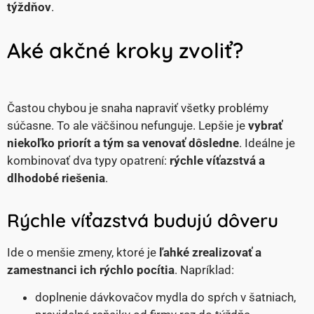
týždňov
.
Aké akčné kroky zvoliť?
Častou chybou je snaha napraviť všetky problémy
súčasne. To ale väčšinou nefunguje. Lepšie je
vybrať
niekoľko priorít a tým sa venovať dôsledne
. Ideálne je
kombinovať dva typy opatrení:
rýchle víťazstvá a
dlhodobé riešenia
.
Rýchle víťazstvá budujú dôveru
Ide o menšie zmeny, ktoré je
ľahké zrealizovať a
zamestnanci ich rýchlo pocítia
. Napríklad:
doplnenie dávkovačov mydla do spŕch v šatniach,