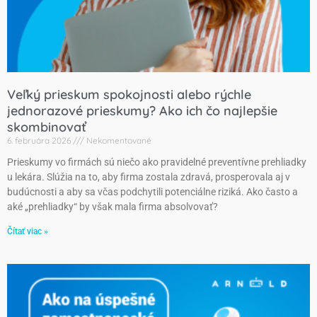
Veľký prieskum spokojnosti alebo rýchle
jednorazové prieskumy? Ako ich čo najlepšie
skombinovať
6. februára 2026
Nekomentované
Prieskumy vo firmách sú niečo ako pravidelné preventívne prehliadky
u lekára. Slúžia na to, aby firma zostala zdravá, prosperovala aj v
budúcnosti a aby sa včas podchytili potenciálne riziká. Ako často a
aké „prehliadky“ by však mala firma absolvovať?
Čítať viac »