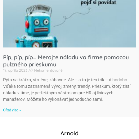
Píp, píp, píp… Merajte náladu vo firme pomocou
pulzného prieskumu
19. apríla 2023
Nekomentované
Pýta sa krátko, stručne, zábavne. Ale – a to je ten trik – dlhodobo.
Vďaka tomu zaznamená vývoj, zmeny, trendy. Prieskum, ktorý zistí
náladu v tíme, je perfektným nástrojom pre HR aj líniových
manažérov. Môžete ho vykonávať jednoducho sami.
Čítať viac »
Arnold