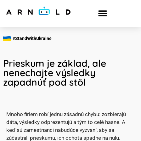
#StandWithUkraine
Prieskum je základ, ale
nenechajte výsledky
zapadnúť pod stôl
Mnoho firiem robí jednu zásadnú chybu: zozbierajú
dáta, výsledky odprezentujú a tým to celé hasne. A
keď sú zamestnanci nabudúce vyzvaní, aby sa
zúčastnili prieskumu, ich ochota spadne na nulu.