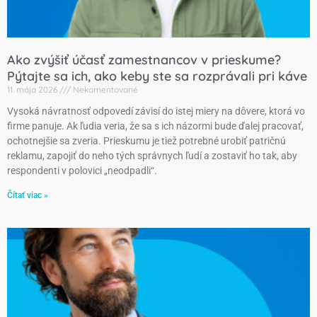
Ako zvýšiť účasť zamestnancov v prieskume?
Pýtajte sa ich, ako keby ste sa rozprávali pri káve
11. mája 2026
Nekomentované
Vysoká návratnosť odpovedí závisí do istej miery na dôvere, ktorá vo
firme panuje. Ak ľudia veria, že sa s ich názormi bude ďalej pracovať,
ochotnejšie sa zveria. Prieskumu je tiež potrebné urobiť patričnú
reklamu, zapojiť do neho tých správnych ľudí a zostaviť ho tak, aby
respondenti v polovici „neodpadli“.
Čítať viac »