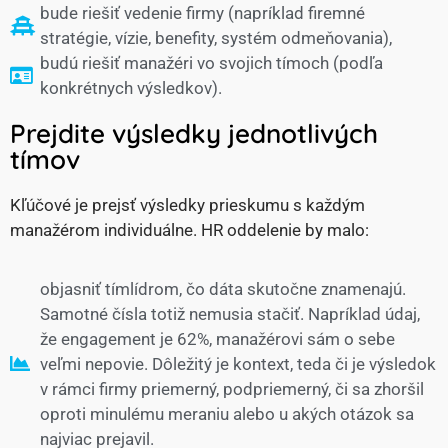
bude riešiť vedenie firmy (napríklad firemné
stratégie, vízie, benefity, systém odmeňovania),
budú riešiť manažéri vo svojich tímoch (podľa
konkrétnych výsledkov).
Prejdite výsledky jednotlivých
tímov
Kľúčové je prejsť výsledky prieskumu s každým
manažérom individuálne. HR oddelenie by malo:
objasniť tímlídrom, čo dáta skutočne znamenajú.
Samotné čísla totiž nemusia stačiť. Napríklad údaj,
že engagement je 62%, manažérovi sám o sebe
veľmi nepovie. Dôležitý je kontext, teda či je výsledok
v rámci firmy priemerný, podpriemerný, či sa zhoršil
oproti minulému meraniu alebo u akých otázok sa
najviac prejavil.