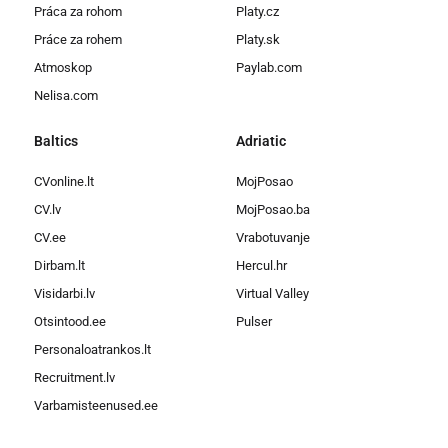
Práca za rohom
Platy.cz
Práce za rohem
Platy.sk
Atmoskop
Paylab.com
Nelisa.com
Baltics
Adriatic
CVonline.lt
MojPosao
CV.lv
MojPosao.ba
CV.ee
Vrabotuvanje
Dirbam.lt
Hercul.hr
Visidarbi.lv
Virtual Valley
Otsintood.ee
Pulser
Personaloatrankos.lt
Recruitment.lv
Varbamisteenused.ee