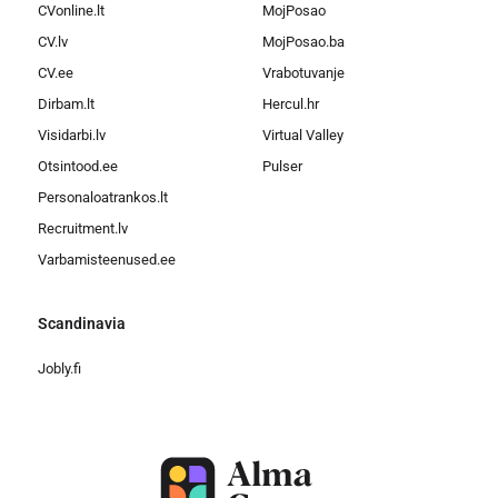
CVonline.lt
MojPosao
CV.lv
MojPosao.ba
CV.ee
Vrabotuvanje
Dirbam.lt
Hercul.hr
Visidarbi.lv
Virtual Valley
Otsintood.ee
Pulser
Personaloatrankos.lt
Recruitment.lv
Varbamisteenused.ee
Scandinavia
Jobly.fi