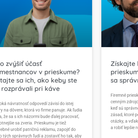
o zvýšiť účasť
Získajte 
mestnancov v prieskume?
prieskum
tajte sa ich, ako keby ste
sa správ
 rozprávali pri káve
Firemné prie
cenným zdrojom
oká návratnosť odpovedí závisí do istej
keď sú správn
y na dôvere, ktorá vo firme panuje. Ak ľudia
zásad, ktoré 
a, že sa s ich názormi bude ďalej pracovať,
otázky, a vďak
tnejšie sa zveria. Prieskumu je tiež
a robiť lepšie
ebné urobiť patričnú reklamu, zapojiť do
o tých správnych ľudí a zostaviť ho tak, aby