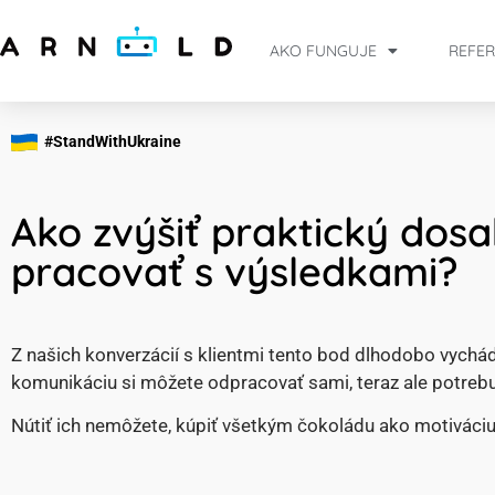
AKO FUNGUJE
REFER
#StandWithUkraine
Ako zvýšiť praktický do
pracovať s výsledkami?
Z našich konverzácií s klientmi tento bod dlhodobo vychá
komunikáciu si môžete odpracovať sami, teraz ale potrebuj
Nútiť ich nemôžete, kúpiť všetkým čokoládu ako motiváciu