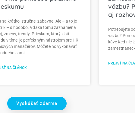
ieskumu
väzbu? 
aj rozho
 sa krátko, stručne, zábavne. Ale – a to je
 trik – dlhodobo. Vďaka tomu zaznamená
Potrebujete o
j, zmeny, trendy. Prieskum, ktorý zistí
väzbu? Pomôcť
adu v tíme, je perfektným nástrojom pre HR
káve Keď nie j
líniových manažérov. Môžete ho vykonávať
zamestnanecký
noducho sami.
PREJSŤ NA ČL
JSŤ NA ČLÁNOK
Vyskúšať zdarma