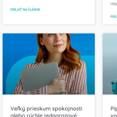
resp
PREJSŤ NA ČLÁNOK
PRE
Veľký prieskum spokojnosti
Pí
alebo rýchle jednorazové
vo