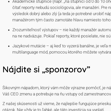
Akademické stupnice (napr. „na stupnici od 0 do 10 oho
čítať reporty nebudú sociológovia, ale manažéri. Pre 
výsledok dobrý alebo zlý (a teda je potrebné urobiť 
manažérom tým často zamotáte hlavu namiesto toho, 
Zrozumiteľnosť výstupov – nie každý manažér automatic
na ne nadväzuje. Pokiaľ reporty, ktoré posielate, nie 
Jazykové mutácie – aj keď to vyzerá banálne, je veľa 
multilanguage mód, pomocou ktorého môžete vytvárať r
Nájdite si „sponzorov”
Šikovným nápadom, ktorý vám môže výrazne pomôcť, je nájsť 
Váš CEO zmenu a potrebuje na ňu vstupy od zamestnancov?
Z našej skúsenosti už vieme, že najlepšie fungujúce priesk
otázok. Nie vždy je to ľahké, ale táto investícia sa vyplatí.