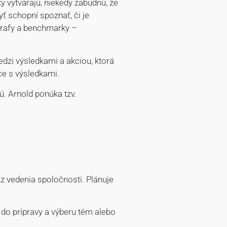
y vytvárajú, niekedy zabudnú, že
ť schopní spoznať, či je
grafy a benchmarky –
edzi výsledkami a akciou, ktorá
áce s výsledkami.
ú. Arnold ponúka tzv.
z vedenia spoločnosti. Plánuje
 do prípravy a výberu tém alebo