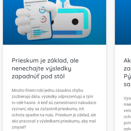
Prieskum je základ, ale
Ak
nenechajte výsledky
za
zapadnúť pod stôl
Pý
sa
Mnoho firiem robí jednu zásadnú chybu:
zozbierajú dáta, výsledky odprezentujú a tým
Vys
to celé hasne. A keď sú zamestnanci nabudúce
mier
vyzvaní, aby sa zúčastnili prieskumu, ich
veri
ochota spadne na nulu. Prieskum je základ, ale
ocho
ako pracovať s výsledkami prieskumu, aby mal
potr
zmysel?
neh