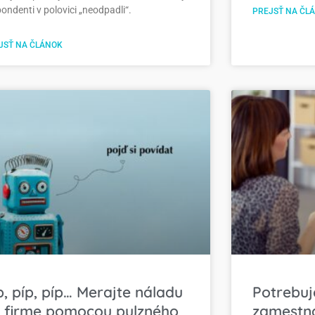
ondenti v polovici „neodpadli“.
PREJSŤ NA ČL
JSŤ NA ČLÁNOK
p, píp, píp… Merajte náladu
Potrebuj
 firme pomocou pulzného
zamestna