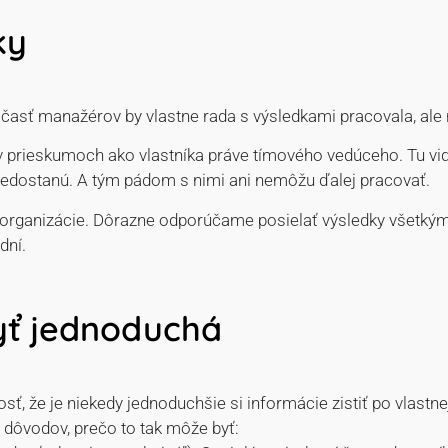
ky
 časť manažérov by vlastne rada s výsledkami pracovala, ale 
v prieskumoch ako vlastníka práve tímového vedúceho. Tu vidí
 nedostanú. A tým pádom s nimi ani nemôžu ďalej pracovať.
 organizácie. Dôrazne odporúčame posielať výsledky všetk
dní.
yť jednoduchá
, že je niekedy jednoduchšie si informácie zistiť po vlastn
 dôvodov, prečo to tak môže byť: