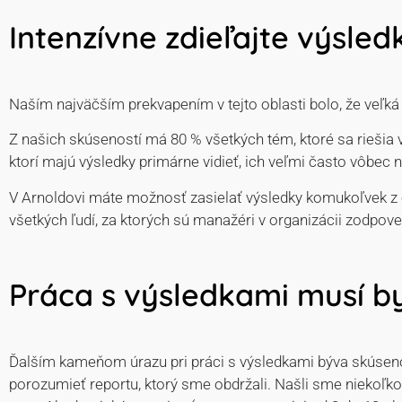
Intenzívne zdieľajte výsled
Naším najväčším prekvapením v tejto oblasti bolo, že veľká
Z našich skúseností má 80 % všetkých tém, ktoré sa riešia 
ktorí majú výsledky primárne vidieť, ich veľmi často vôbec
V Arnoldovi máte možnosť zasielať výsledky komukoľvek z
všetkých ľudí, za ktorých sú manažéri v organizácii zodpove
Práca s výsledkami musí b
Ďalším kameňom úrazu pri práci s výsledkami býva skúsenosť
porozumieť reportu, ktorý sme obdržali. Našli sme niekoľko