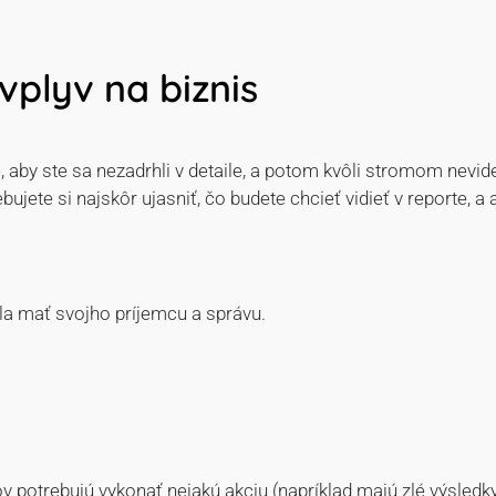
vplyv na biznis
, aby ste sa nezadrhli v detaile, a potom kvôli stromom nevidel
ujete si najskôr ujasniť, čo budete chcieť vidieť v reporte, a
ala mať svojho príjemcu a správu.
v potrebujú vykonať nejakú akciu (napríklad majú zlé výsledky)