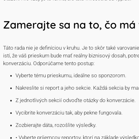
Zamerajte sa na to, čo má 
Táto rada nie je definíciou v kruhu. Je to skôr také varovanie
istí, že váš prieskum bude mať reálny biznisový dosah, potreb
konverzáciu. Odporúčame tento postup:
Vyberte tému prieskumu, ideálne so sponzorom.
Nakreslite si report a jeho sekcie. Každá sekcia by m
Z jednotlivých sekcií odvoďte otázky do konverzácie.
Vycibrite konverzáciu tak, aby pekne fungovala.
Zozbierajte dáta, rozošlite výsledky.
• Vyberte príjemcov reportov, ktorí na základe výsledko