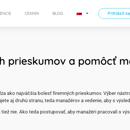
ENCIE
CENNÍK
BLOG
Prihlásiť s
sah prieskumov a pomôcť 
dza ako najväčšia bolesť firemných prieskumov. Výber nástr
ete aj druhú stranu, teda manažérov a vedenie, aby s výsle
 tiež nie. Ako teda postupovať, aby manažéri pracovali s vý