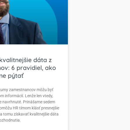
kvalitnejšie dáta z
ov: 6 pravidiel, ako
ne pýtať
skumy zamestnancov môžu byť
 informácií. Lenže len vtedy,
e navrhnuté. Prinášame sedem
pomôžu HR tímom klásť presnejšie
a tomu získavať kvalitnejšie dáta
 rozhodnutia.