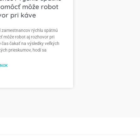
Pomôcť môže robot
vor pri káve
d zamestnancov rýchlu spätnú
 môže robot aj rozhovor pri
e čas čakať na výsledky veľkých
ch prieskumov, hodí sa
ÁNOK