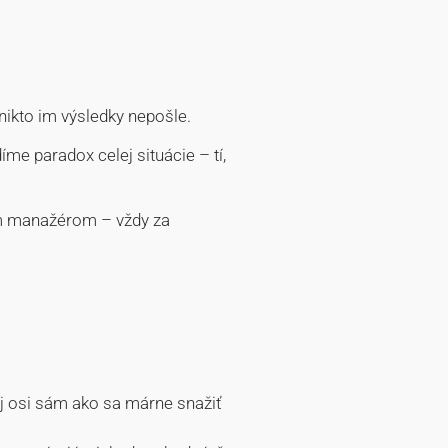
nikto im výsledky nepošle.
me paradox celej situácie – tí,
ým manažérom – vždy za
ej osi sám ako sa márne snažiť