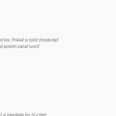
i les. Pokiaľ si totiž chcete byť
 až potom začať tvoriť
 a zavolajte im, či s tým