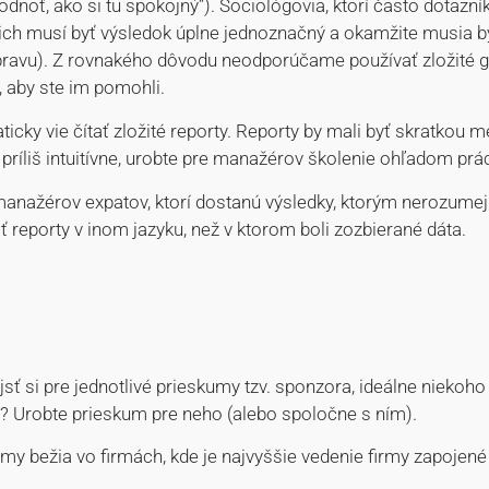
dnoť, ako si tu spokojný”). Sociológovia, ktorí často dotazník
nich musí byť výsledok úplne jednoznačný a okamžite musia by
nápravu). Z rovnakého dôvodu neodporúčame používať zložité 
aby ste im pomohli.
ky vie čítať zložité reporty. Reporty by mali byť skratkou m
sú príliš intuitívne, urobte pre manažérov školenie ohľadom pr
manažérov expatov, ktorí dostanú výsledky, ktorým nerozumej
eporty v inom jazyku, než v ktorom boli zozbierané dáta.
si pre jednotlivé prieskumy tzv. sponzora, ideálne niekoho 
 Urobte prieskum pre neho (alebo spoločne s ním).
umy bežia vo firmách, kde je najvyššie vedenie firmy zapojené