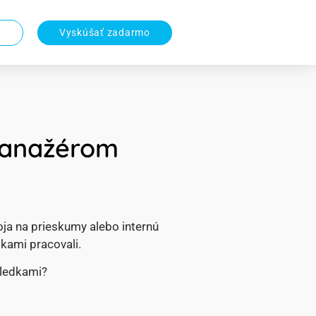
a
Vyskúšať zadarmo
manažérom
oja na prieskumy alebo internú
dkami pracovali.
sledkami?