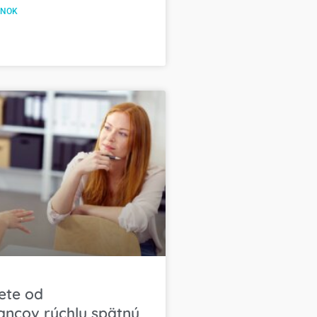
ÁNOK
ete od
ncov rýchlu spätnú